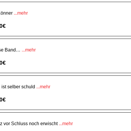
Könner
...mehr
00€
iese Band…
...mehr
00€
 ist selber schuld
...mehr
00€
rz vor Schluss noch erwischt
...mehr