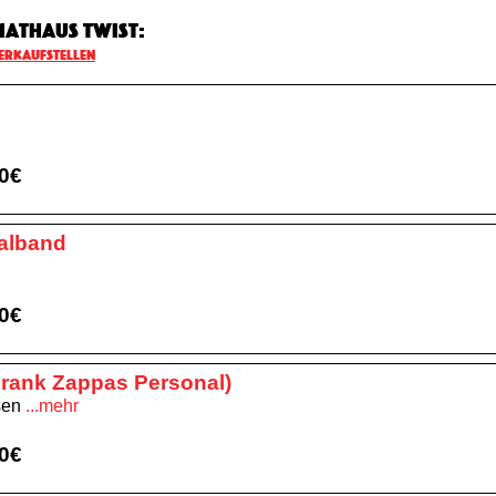
mathaus Twist:
erkaufstellen
00€
nalband
00€
Frank Zappas Personal)
ssen
...mehr
00€