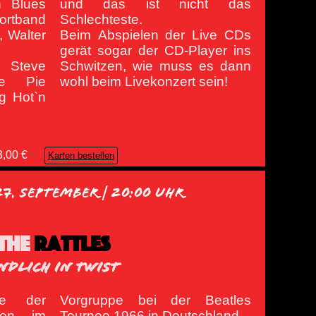
 Blues
und das ist nicht das
ortband
Schlechteste.
, Walter
Beim Abspielen der Live CDs
gerät sogar der CD-Player ins
 Steve
Schwitzen, wie muss es dann
le Pie
wohl beim Livekonzert sein!
g Hot`n
3,00 €
Karten bestellen
7. September | 20:00 Uhr
THE
RATTLES
NDLICH IN TWIST
ne der
eatles
ppen im
Tournee 1966 in Deutschland.