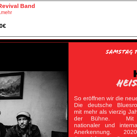
Revival Band
..mehr
00€
Samstag 1
HEIS
So eröffnen wir die neu
Die deutsche Bluesr
mit mehr als vierzig Ja
der Bühne. Mit 
nationaler und interna
Anerkennung. 20