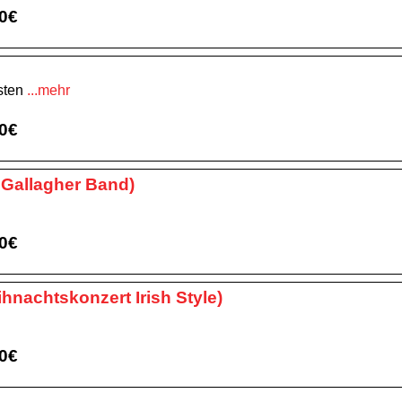
00€
isten
...mehr
00€
 Gallagher Band)
00€
hnachtskonzert Irish Style)
00€