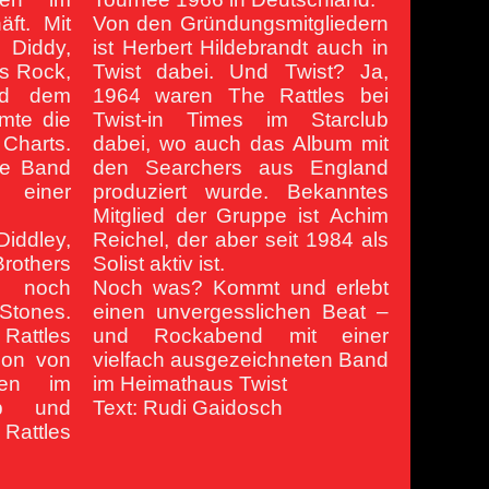
ft. Mit
Von den Gründungsmitgliedern
Diddy,
ist Herbert Hildebrandt auch in
s Rock,
Twist dabei. Und Twist? Ja,
nd dem
1964 waren The Rattles bei
mte die
Twist-in Times im Starclub
Charts.
dabei, wo auch das Album mit
ie Band
den Searchers aus England
iner
produziert wurde. Bekanntes
Mitglied der Gruppe ist Achim
ddley,
Reichel, der aber seit 1984 als
Brothers
Solist aktiv ist.
 noch
Noch was? Kommt und erlebt
Stones.
einen unvergesslichen Beat –
Rattles
und Rockabend mit einer
hon von
vielfach ausgezeichneten Band
ten im
im Heimathaus Twist
ub und
Text: Rudi Gaidosch
attles