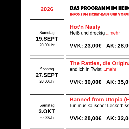
Das Programm im Hei
2026
Infos zum Ticket-Kauf und Vorv
Hot'n Nasty
Samstag
Heiß und dreckig
...mehr
19.SEPT
VVK: 23,00€
AK: 28,
20:00Uhr
The Rattles, die Origi
Sonntag
endlich in Twist
...mehr
27.SEPT
VVK: 30,00€
AK: 35,
20:00Uhr
Banned from Utopia (
Samstag
Ein musikalischer Leckerbi
3.OKT
VVK: 28,00€
AK: 32,
20:00Uhr