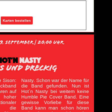
Karten bestellen
9. September | 20:00 Uhr
HOT'N
NASTY
S UND DRECKIG
e Sison:
Nasty. Schon war der Name für
ockband
die Band gefunden. Nun ist
hren auf
Hot`n Nasty bei weitem keine
hoher
Humble Pie Cover Band. Eine
tionaler
gewisse Vorliebe für diese
20 die
Band kann man schon hören