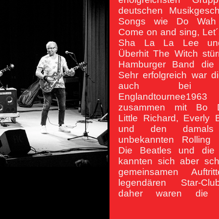
deutschen Musikgeschä
Songs wie Do Wah 
Come on and sing, Let´
Sha La La Lee u
Überhit The Witch stür
Hamburger Band die 
Sehr erfolgreich war d
auch bei e
Englandtournee1963
zusammen mit Bo Di
Little Richard, Everly 
und den damals
unbekannten Rolling 
Die Beatles und die 
kannten sich aber sc
gemeinsamen Auftrit
legendären Star-Cl
daher waren die R