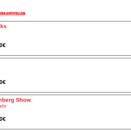
erkaufstellen
cks
00€
00€
enberg Show
mehr
00€