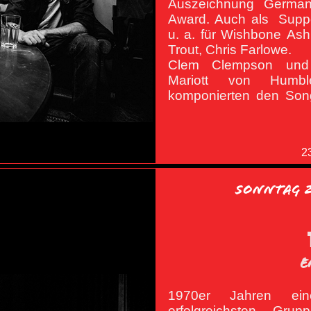
Auszeichnung German
Award. Auch als Supp
u. a. für Wishbone Ash
Trout, Chris Farlowe.
Clem Clempson und
Mariott von Humb
komponierten den Son
2
Sonntag 2
E
1970er Jahren ei
Vorgruppe bei der B
erfolgreichsten Gru